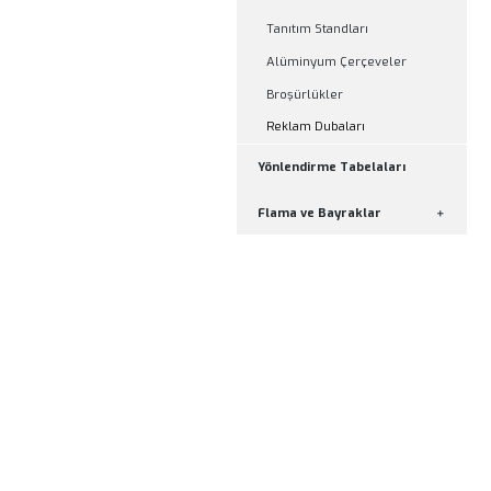
CNC Kesim
Lazer Kesim
Reklam Standları
Roll Up Banner
Örümcek Stand
Tanıtım Standları
Alüminyum Çerçevel
Broşürlükler
Reklam Dubaları
Yönlendirme Tabelala