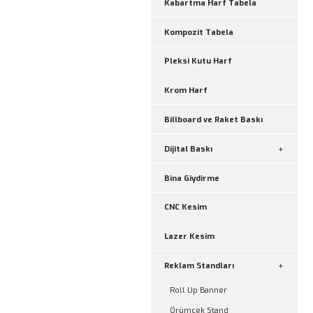
Araç Kaplama Araç G
Kutu Harf Tabela
Kabartma Harf Tabe
Kompozit Tabela
Pleksi Kutu Harf
Krom Harf
Billboard ve Raket B
Dijital Baskı
Bina Giydirme